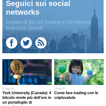
Seguici sui social
networks
Impara di più sul trading e sui mercati
finanziari globali
21 ago 18
18 lug 18
York University (Canada): il
Come fare trading con le
bitcoin rende più dell’oro in
criptovalute
un portafoglio di