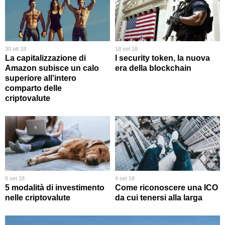
30 ott 18
18 set 18
La capitalizzazione di
I security token, la nuova
Amazon subisce un calo
era della blockchain
superiore all’intero
comparto delle
criptovalute
6 set 18
4 set 18
5 modalità di investimento
Come riconoscere una ICO
nelle criptovalute
da cui tenersi alla larga