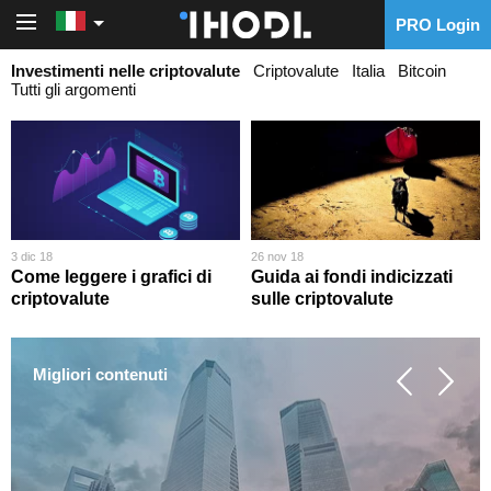
PRO Login
PRO Login
Investimenti nelle criptovalute
Criptovalute
Italia
Bitcoin
Tutti gli argomenti
3 dic 18
26 nov 18
Come leggere i grafici di
Guida ai fondi indicizzati
criptovalute
sulle criptovalute
Migliori contenuti