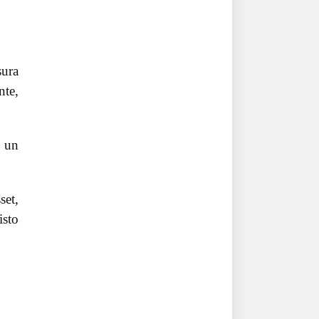
sura
nte,
e un
set,
isto