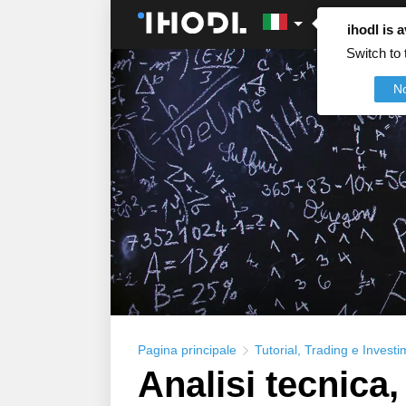
ihodl is a
Switch to 
N
Pagina principale
Tutorial
,
Trading e Investi
Analisi tecnica,