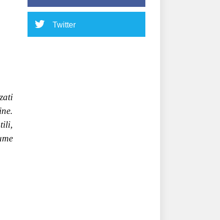
Twitter
zati
ine.
ili,
lume