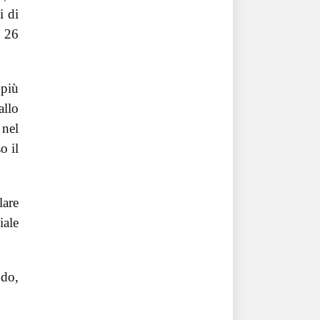
i di
a 26
 più
allo
 nel
o il
lare
iale
odo,