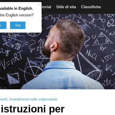
×
Articoli
Notizie
Tutorial
Stile di vita
Classifiche
vailable in English.
the English version?
o
Yes
menti
,
Investimenti nelle criptovalute
 istruzioni per