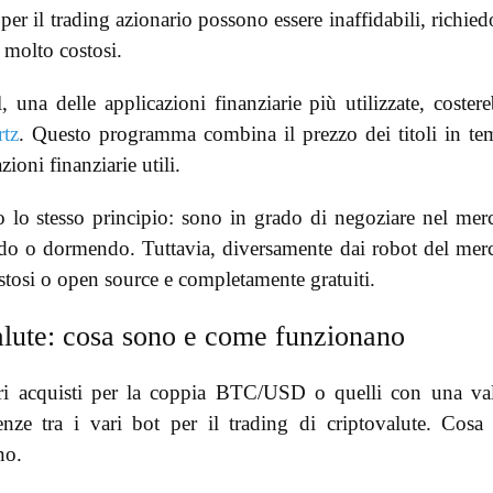
 per il trading azionario possono essere inaffidabili, richie
 molto costosi.
na delle applicazioni finanziarie più utilizzate, coster
tz
. Questo programma combina il prezzo dei titoli in t
ioni finanziarie utili.
o lo stesso principio: sono in grado di negoziare nel mer
ando o dormendo. Tuttavia, diversamente dai robot del mer
tosi o open source e completamente gratuiti.
valute: cosa sono e come funzionano
tri acquisti per la coppia BTC/USD o quelli con una va
enze tra i vari bot per il trading di criptovalute. Cosa
no.