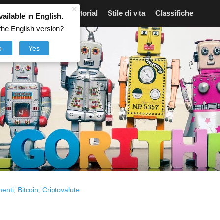
×
Articoli
Notizie
Tutorial
Stile di vita
Classifiche
vailable in English.
the English version?
o
Yes
menti
,
Bitcoin
,
Criptovalute