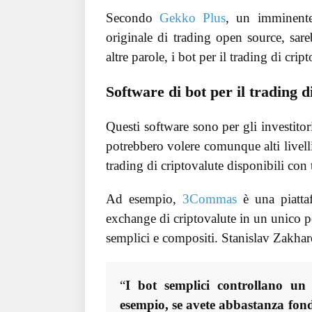
Secondo
Gekko Plus
, un imminente
originale di trading open source, sar
altre parole, i bot per il trading di crip
Software di bot per il trading d
Questi software sono per gli investito
potrebbero volere comunque alti livelli
trading di criptovalute disponibili con t
Ad esempio,
3Commas
è una piattaf
exchange di criptovalute in un unico pos
semplici e compositi. Stanislav Zakharov
“
I bot semplici controllano un 
esempio, se avete abbastanza fondi