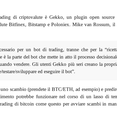
rading di criptovalute è Gekko, un plugin open source
alute Bitfinex, Bitstamp e Poloniex. Mike van Rossum, il
essario per un bot di trading, tranne che per la “ricett
he è la parte del bot che mette in atto il processo decisional
uando vendere. Gli utenti Gekko più seri creano la propri
testare/sviluppare ed eseguire il bot”.
 uno scambio (prendete il BTC/ETH, ad esempio) e predir
timento potrebbe funzionare nel corso di un lasso di t
 trading di bitcoin come questo per avviare scambi in man