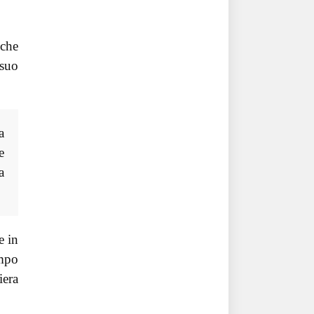
 che
 suo
a
e
a
e in
empo
iera