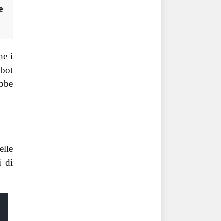
e
he i
 bot
ebbe
elle
i di