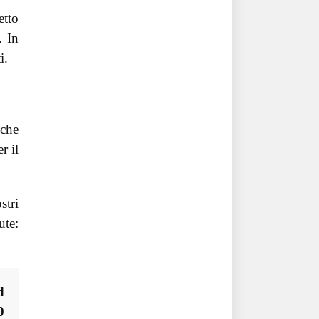
etto
. In
i.
 che
r il
stri
ute:
d
0