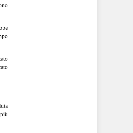
dono
ebbe
empo
cato
cato
luta
 più