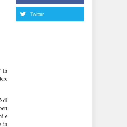
Twitter
? In
dere
è di
pert
ni e
e in