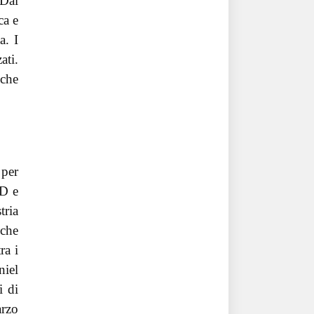
 Dai
ca e
a. I
ati.
iche
 per
AD e
tria
 che
ra i
niel
i di
arzo