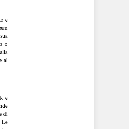
to e
teem
 sua
no o
alla
e al
ok e
ende
e di
. Le