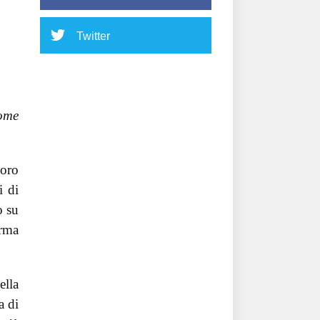
Twitter
come
loro
i di
o su
orma
ella
a di