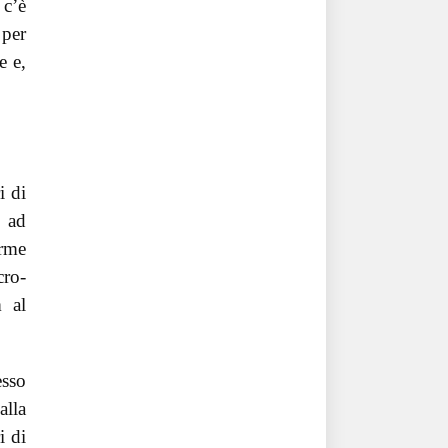
 c’è
 per
e e,
i di
e ad
orme
cro-
m al
esso
alla
i di