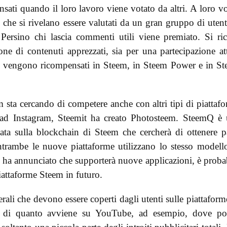
ati quando il loro lavoro viene votato da altri. A loro vo
che si rivelano essere valutati da un gran gruppo di utent
Persino chi lascia commenti utili viene premiato. Si ri
ne di contenuti apprezzati, sia per una partecipazione at
nti vengono ricompensati in Steem, in Steem Power e in S
m sta cercando di competere anche con altri tipi di piattaf
a ad Instagram, Steemit ha creato Photosteem. SteemQ è
ata sulla blockchain di Steem che cercherà di ottenere p
ntrambe le nuove piattaforme utilizzano lo stesso modell
 ha annunciato che supporterà nuove applicazioni, è proba
iattaforme Steem in futuro.
erali che devono essere coperti dagli utenti sulle piattaform
o di quanto avviene su YouTube, ad esempio, dove po