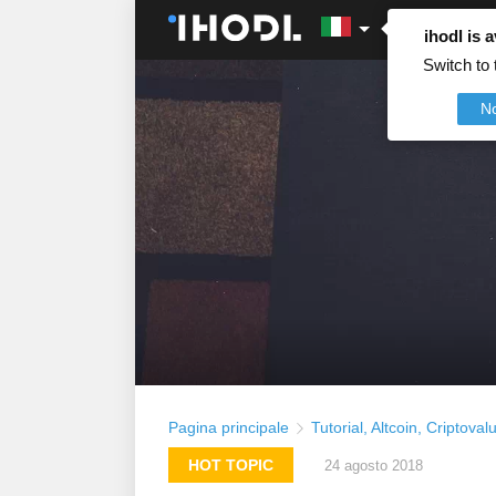
ihodl is a
Switch to 
N
Pagina principale
Tutorial
,
Altcoin
,
Criptoval
HOT TOPIC
24 agosto 2018