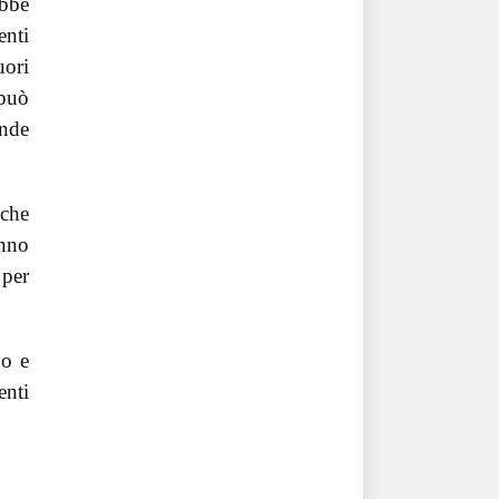
ebbe
enti
uori
 può
ande
 che
anno
 per
oo e
enti