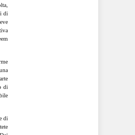
lta,
i di
ceve
tiva
teem
orme
 una
arte
o di
bile
e di
tete