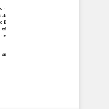
es e
nuti
o il
m ed
etto
, su