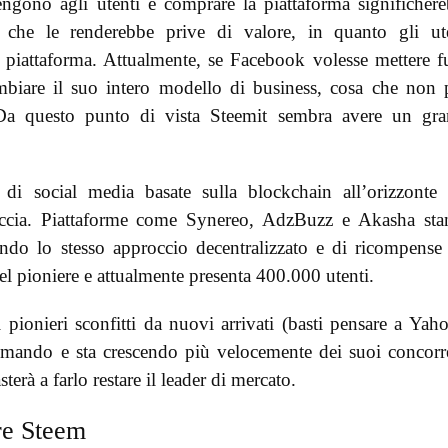
engono agli utenti e comprare la piattaforma significher
a che le renderebbe prive di valore, in quanto gli ut
iattaforma. Attualmente, se Facebook volesse mettere f
biare il suo intero modello di business, cosa che non
. Da questo punto di vista Steemit sembra avere un gr
di social media basate sulla blockchain all’orizzonte
naccia. Piattaforme come Synereo, AdzBuzz e Akasha st
ando lo stesso approccio decentralizzato e di ricompense
el pioniere e attualmente presenta 400.000 utenti.
pionieri sconfitti da nuovi arrivati (basti pensare a Yah
mando e sta crescendo più velocemente dei suoi concorr
sterà a farlo restare il leader di mercato.
re Steem