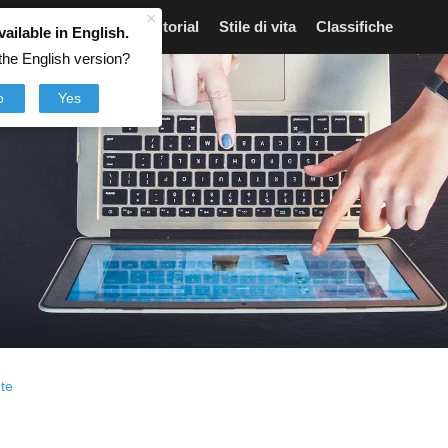
×
Articoli
Notizie
Tutorial
Stile di vita
Classifiche
vailable in English.
the English version?
o
Yes
ute