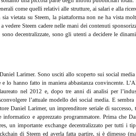
oltanto una piccola parte degli introiti pubblicitari totali.
erali come quelli relativi alle strutture, ai salari e alla ricer
sia vietata su Steem, la piattaforma non ne ha vista molt
ii a vedere Steem cadere nelle mani dei contenuti sponsorizz
 sono decentralizzate, sono gli utenti a decidere le dinam
aniel Larimer. Sono usciti allo scoperto sui social media
ne e lo hanno fatto in maniera abbastanza convincente. L’
aureato nel 2012 e, dopo tre anni di analisi per l’indus
 sconvolgere l’attuale modello dei social media. E sembra
tore Daniel Larimer, un imprenditore seriale di successo, t
e informatico e apprezzato programmatore. Prima che Da
es, un importante exchange decentralizzato per tutti i tip
ockchain di Steem ed averla fatta partire, si è dimesso (m