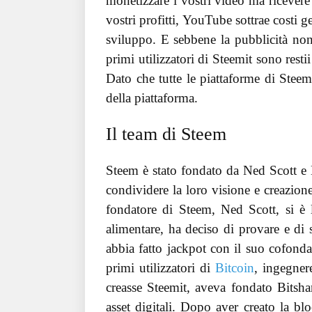
monetizzare i vostri video ma ricevere s
vostri profitti, YouTube sottrae costi gen
sviluppo. E sebbene la pubblicità non 
primi utilizzatori di Steemit sono rest
Dato che tutte le piattaforme di Steem
della piattaforma.
Il team di Steem
Steem è stato fondato da Ned Scott e D
condividere la loro visione e creazio
fondatore di Steem, Ned Scott, si è l
alimentare, ha deciso di provare e di
abbia fatto jackpot con il suo cofonda
primi utilizzatori di
Bitcoin
, ingegner
creasse Steemit, aveva fondato Bitshar
asset digitali. Dopo aver creato la bl