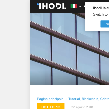
ihodl is a
Switch to 
N
Pagina principale
Tutorial
,
Blockchain
,
Cript
HOT TOPIC
22 agosto 2018