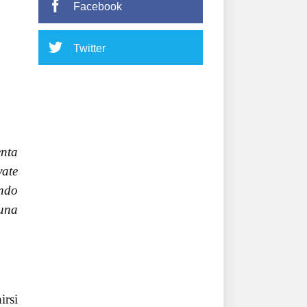
Facebook
Twitter
enta
vate
endo
 una
irsi