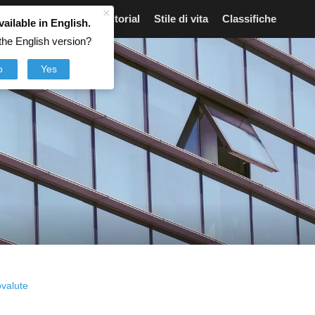
×
Articoli
Notizie
Tutorial
Stile di vita
Classifiche
vailable in English.
the English version?
o
Yes
ovalute