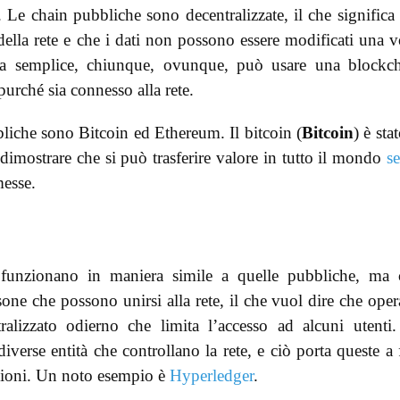
Le chain pubbliche sono decentralizzate, il che significa
 della rete e che i dati non possono essere modificati una v
arla semplice, chiunque, ovunque, può usare una blockc
 purché sia connesso alla rete.
liche sono Bitcoin ed Ethereum. Il bitcoin (
Bitcoin
) è stat
dimostrare che si può trasferire valore in tutto il mondo
s
messe.
e funzionano in maniera simile a quelle pubbliche, ma
sone che possono unirsi alla rete, il che vuol dire che ope
alizzato odierno che limita l’accesso ad alcuni utenti
verse entità che controllano la rete, e ciò porta queste a 
sazioni. Un noto esempio è
Hyperledger
.