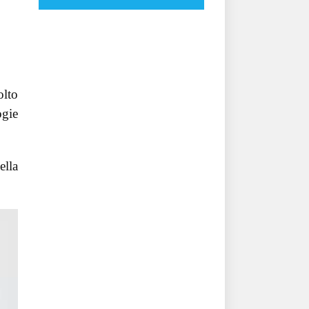
olto
ogie
ella