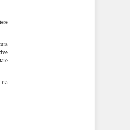
tere
tura
tive
tare
 tra