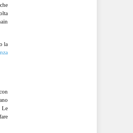
 che
olta
hain
o la
enza
 con
rano
. Le
fare