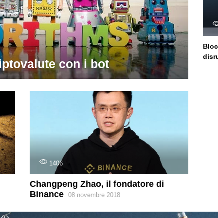
Bloc
disr
iptovalute con i bot
1406
Changpeng Zhao, il fondatore di
Binance
08 novembre 2018