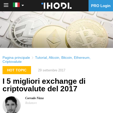
PRO Login
PRO Login
Pagina principale
Tutorial
,
Altcoin
,
Bitcoin
,
Ethereum
,
Criptovalute
HOT TOPIC
29 settembre 2017
I 5 migliori exchange di
criptovalute del 2017
Corrado Nizza
Redattore