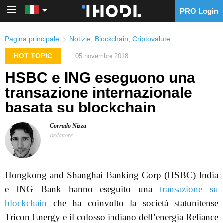
PRO Login
PRO Login
Pagina principale
Notizie
,
Blockchain
,
Criptovalute
HOT TOPIC
05 novembre 2018
HSBC e ING eseguono una
transazione internazionale
basata su blockchain
Corrado Nizza
Redattore
Hongkong and Shanghai Banking Corp (HSBC) India
e ING Bank hanno eseguito una
transazione su
blockchain
che ha coinvolto la società statunitense
Tricon Energy e il colosso indiano dell’energia Reliance