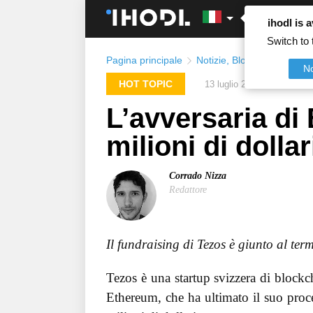
ihodl is a
Switch to 
Pagina principale
Notizie
,
Blockchain
,
Ether
N
HOT TOPIC
13 luglio 2017
L’avversaria di
milioni di dolla
Corrado Nizza
Redattore
Il fundraising di Tezos è giunto al ter
Tezos è una startup svizzera di blockc
Ethereum, che ha ultimato il suo proces