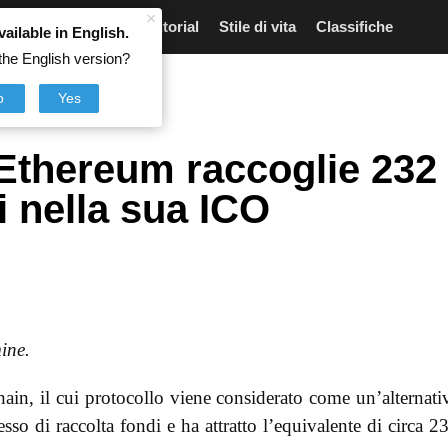
×
Articoli
Notizie
Tutorial
Stile di vita
Classifiche
vailable in English.
the English version?
eum
,
ICO
,
Criptovalute
o
Yes
 Ethereum raccoglie 232
ri nella sua ICO
mine.
hain, il cui protocollo viene considerato come un’alternati
so di raccolta fondi e ha attratto l’equivalente di circa 2