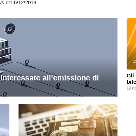
ews del 6/12/2018
Gli
interessate all’emissione di
bit
19 n