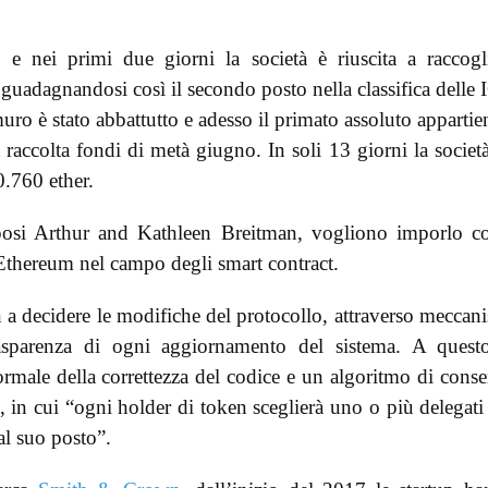
 e nei primi due giorni la società è riuscita a raccogl
, guadagnandosi così il secondo posto nella classifica delle
ro è stato abbattutto e adesso il primato assoluto appartie
 raccolta fondi di metà giugno. In soli 13 giorni la societ
0.760 ether.
 sposi Arthur and Kathleen Breitman, vogliono imporlo 
 Ethereum nel campo degli smart contract.
 a decidere le modifiche del protocollo, attraverso meccan
rasparenza di ogni aggiornamento del sistema. A quest
formale della correttezza del codice e un algoritmo di cons
, in cui “ogni holder di token sceglierà uno o più delegati
 al suo posto”.