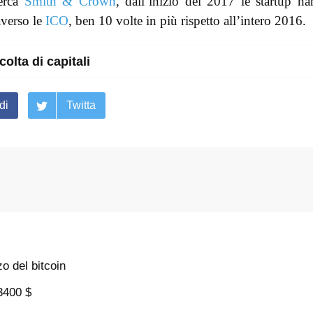
cerca
Smith & Crown
, dall’inizio del 2017 le startup h
raverso le
ICO
, ben 10 volte in più rispetto all’intero 2016.
colta di capitali
di
Twitta
o del bitcoin
 3400 $