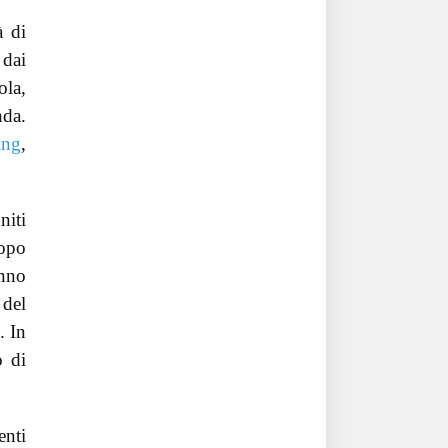
à di
 dai
ola,
nda.
ing
,
niti
Dopo
anno
 del
. In
o di
enti