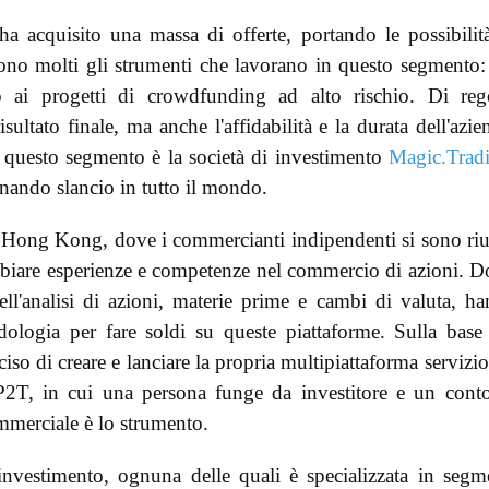
ha acquisito una massa di offerte, portando le possibilit
ono molti gli strumenti che lavorano in questo segmento:
o ai progetti di crowdfunding ad alto rischio. Di reg
isultato finale, ma anche l'affidabilità e la durata dell'azie
i questo segmento è la società di investimento
Magic.Trad
gnando slancio in tutto il mondo.
ad Hong Kong, dove i commercianti indipendenti si sono riu
biare esperienze e competenze nel commercio di azioni. 
ell'analisi di azioni, materie prime e cambi di valuta, h
dologia per fare soldi su queste piattaforme. Sulla base
iso di creare e lanciare la propria multipiattaforma servizio
2T, in cui una persona funge da investitore e un cont
mmerciale è lo strumento.
nvestimento, ognuna delle quali è specializzata in segm