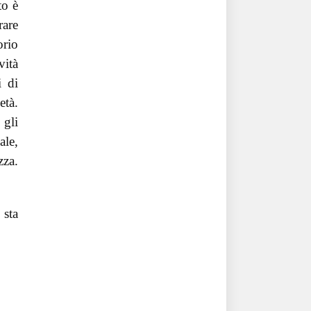
to è
rare
orio
vità
i di
età.
 gli
ale,
zza.
 sta