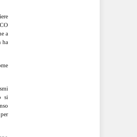
iere
 ICO
ne a
à ha
come
ismi
o si
enso
 per