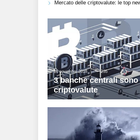
Mercato delle criptovalute: le top n
16 novembre 2018
235
3 banche centrali sono 
criptovalute