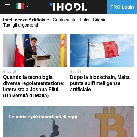
PRO Login
PRO Login
Intelligenza Artificiale
Criptovalute
Italia
Bitcoin
Tutti gli argomenti
6 nov 18
4 ott 18
Quando la tecnologia
Dopo la blockchain, Malta
diventa regolamentazione:
punta sull’intelligenza
Intervista a Joshua Ellul
artificiale
(Università di Malta)
Le notizie più importanti di oggi