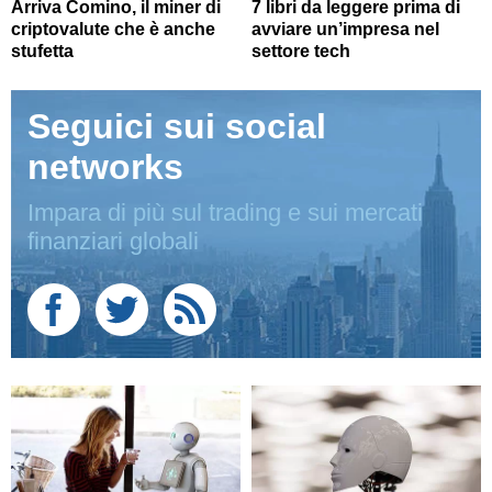
Arriva Comino, il miner di
7 libri da leggere prima di
criptovalute che è anche
avviare un’impresa nel
stufetta
settore tech
Seguici sui social
networks
Impara di più sul trading e sui mercati
finanziari globali