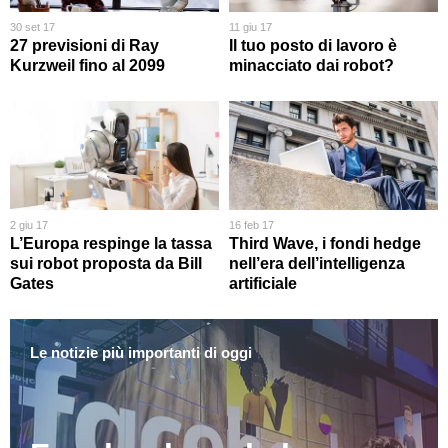
30 set 17
11 giu 17
27 previsioni di Ray
Il tuo posto di lavoro è
Kurzweil fino al 2099
minacciato dai robot?
2 giu 17
16 feb 17
L’Europa respinge la tassa
Third Wave, i fondi hedge
sui robot proposta da Bill
nell’era dell’intelligenza
Gates
artificiale
Le notizie più importanti di oggi