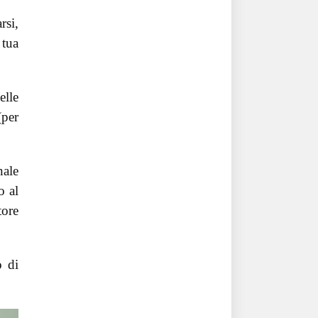
rsi,
 tua
elle
(per
nale
o al
tore
o di