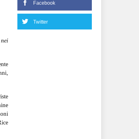
Facebook
Twitter
 nei
ente
nni,
iste
hine
ioni
Rice