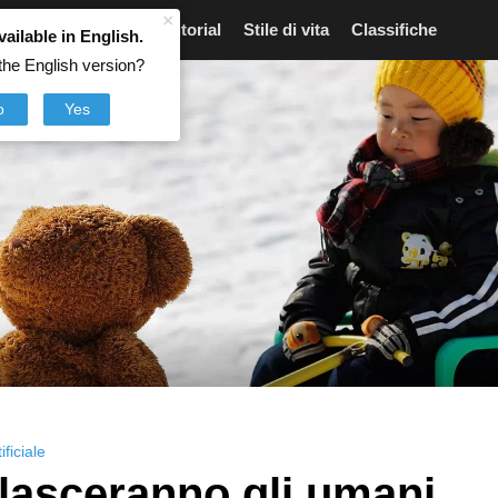
×
Articoli
Notizie
Tutorial
Stile di vita
Classifiche
vailable in English.
the English version?
o
Yes
ificiale
lasceranno gli umani