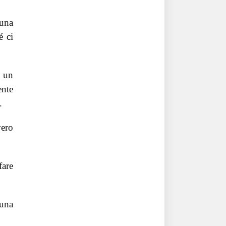
 una
é ci
n un
ente
.
vero
fare
 una