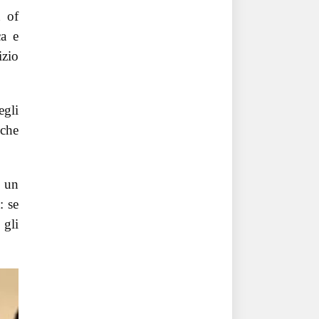
t of
ca e
izio
egli
 che
e un
: se
 gli