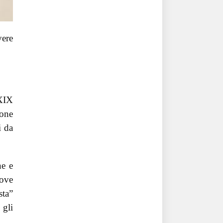
vere
 XIX
ione
i da
ne e
uove
sta”
 gli