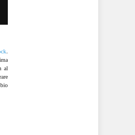
ock
.
rima
n al
rare
mbio