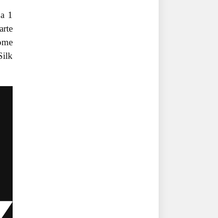
 a 1
arte
come
Silk