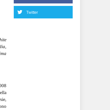
Twitter
hite
dia,
rima
2008
ella
sie,
rono