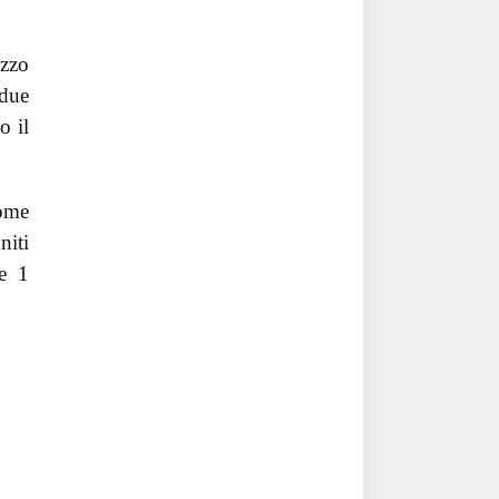
izzo
 due
o il
come
niti
se 1