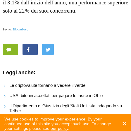
il 3,1% dall’inizio dell’anno, una performance superiore
solo al 22% dei suoi concorrenti.
Fonte:
Bloomberg
Leggi anche:
Le criptovalute tornano a vedere il verde
USA, bitcoin accettati per pagare le tasse in Ohio
Il Dipartimento di Giustizia degli Stati Uniti sta indagando su
Tether
We use cookies to improve your experience. By your
×
continued use of this site you accept such use. To change
your settings please see
our policy
.