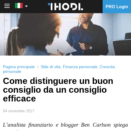
PRO Login
PRO Login
Pagina principale
Stile di vita
,
Finanza personale
,
Crescita
personale
Come distinguere un buon
consiglio da un consiglio
efficace
04 novembre 2017
L’analista finanziario e blogger Ben Carlson spiega