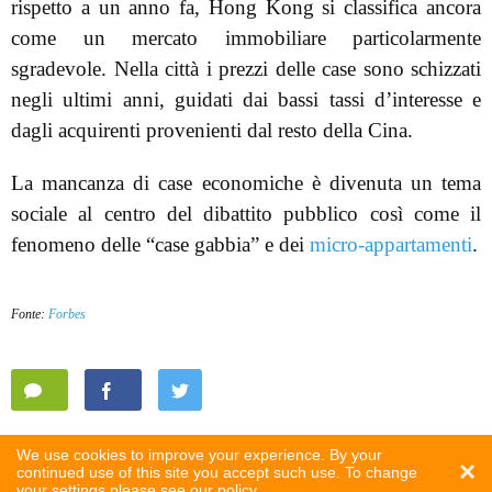
rispetto a un anno fa, Hong Kong si classifica ancora
come un mercato immobiliare particolarmente
sgradevole. Nella città i prezzi delle case sono schizzati
negli ultimi anni, guidati dai bassi tassi d’interesse e
dagli acquirenti provenienti dal resto della Cina.
La mancanza di case economiche è divenuta un tema
sociale al centro del dibattito pubblico così come il
fenomeno delle “case gabbia” e dei
micro-appartamenti
.
Fonte:
Forbes
We use cookies to improve your experience. By your
×
continued use of this site you accept such use. To change
your settings please see
our policy
.