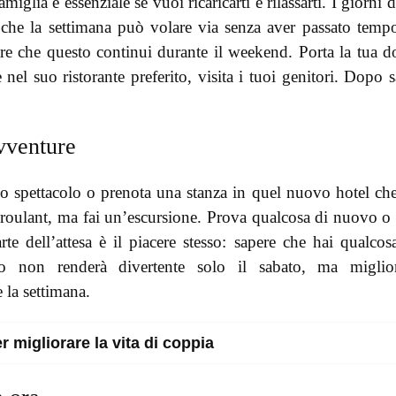
glia è essenziale se vuoi ricaricarti e rilassarti. I giorni d
 che la settimana può volare via senza aver passato temp
are che questo continui durante il weekend. Porta la tua d
el suo ristorante preferito, visita i tuoi genitori. Dopo s
vventure
o spettacolo o prenota una stanza in quel nuovo hotel ch
s roulant, ma fai un’escursione. Prova qualcosa di nuovo o
te dell’attesa è il piacere stesso: sapere che hai qualcos
to non renderà divertente solo il sabato, ma miglior
 la settimana.
 migliorare la vita di coppia