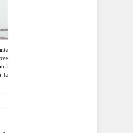
ante
uove
on i
à la