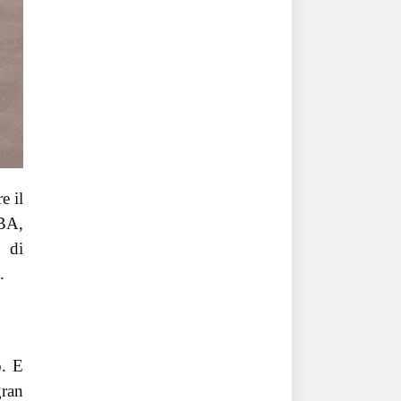
e il
BA,
o di
.
o. E
gran