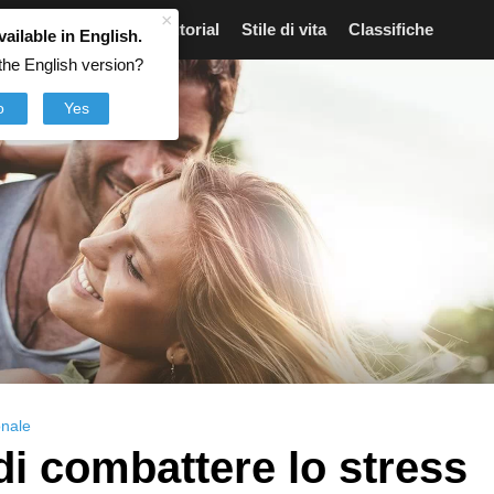
×
Articoli
Notizie
Tutorial
Stile di vita
Classifiche
vailable in English.
the English version?
o
Yes
onale
di combattere lo stress