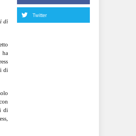
Twitter
i di
etto
e ha
ress
i di
solo
 con
i di
ess,