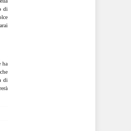
ella
o di
olce
arai
e ha
 che
a di
erà