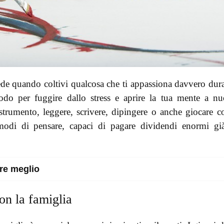
ede quando coltivi qualcosa che ti appassiona davvero dur
do per fuggire dallo stress e aprire la tua mente a n
trumento, leggere, scrivere, dipingere o anche giocare c
modi di pensare, capaci di pagare dividendi enormi gi
are meglio
on la famiglia