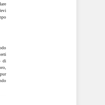
lare
evi
empo
modo
erti
o di
oro,
 pur
ando