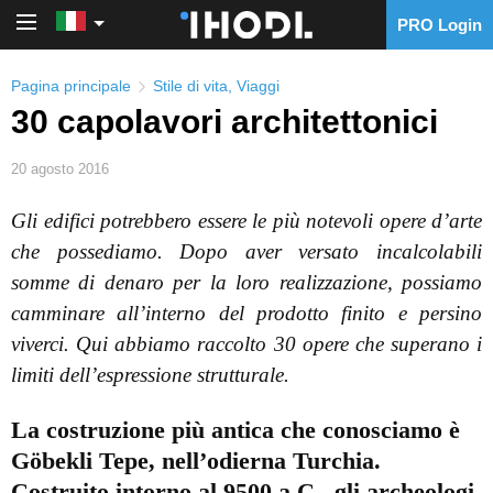
PRO Login
PRO Login
Pagina principale
Stile di vita
,
Viaggi
30 capolavori architettonici
20 agosto 2016
Gli edifici potrebbero essere le più notevoli opere d’arte
che possediamo.
Dopo aver versato incalcolabili
somme di denaro per la loro realizzazione, possiamo
camminare all’interno del prodotto finito e persino
viverci.
Qui abbiamo raccolto 30 opere che superano i
limiti dell’espressione strutturale.
La costruzione più antica che conosciamo è
Göbekli Tepe, nell’odierna Turchia.
Costruito intorno al 9500 a.C., gli archeologi