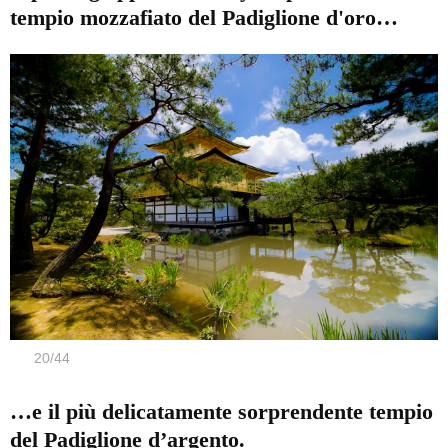
tempio mozzafiato del Padiglione d'oro…
20
/
44
…e il più delicatamente sorprendente tempio
del Padiglione d’argento.