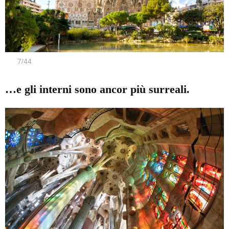
7
/
44
…e gli interni sono ancor più surreali.