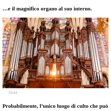
…e il magnifico organo al suo interno.
25
/
44
Probabilmente, l’unico luogo di culto che può