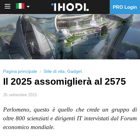
PRO Login
PRO Login
Pagina principale
Stile di vita
,
Gadget
Il 2025 assomiglierà al 2575
26 settembre 2015
Perlomeno, questo è quello che crede un gruppo di
oltre 800 scienziati e dirigenti IT intervistati dal Forum
economico mondiale
.