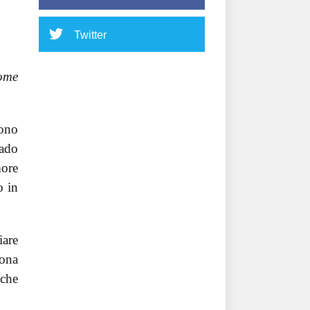
Twitter
come
dono
rado
more
o in
iare
sona
 che