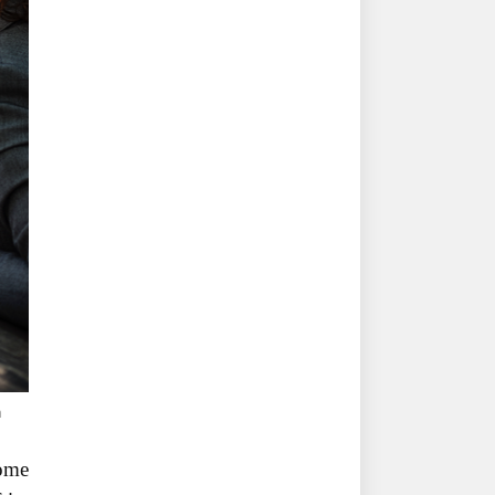
h
come