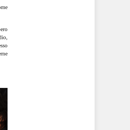
come
bero
dio,
esso
erne