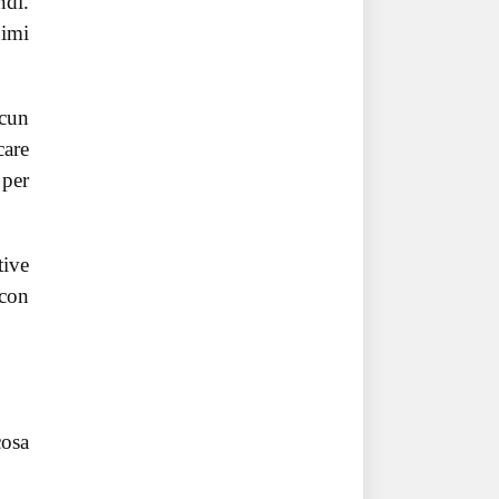
ndi.
nimi
lcun
care
 per
tive
 con
cosa