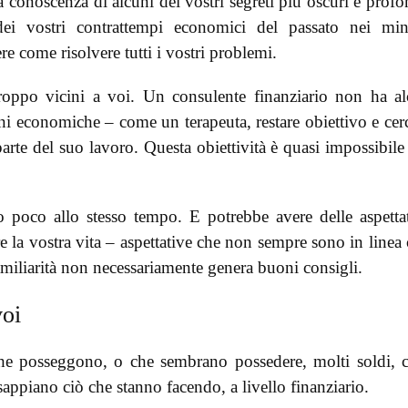
 a conoscenza di alcuni dei vostri segreti più oscuri e profo
dei vostri contrattempi economici del passato nei mi
ere come risolvere tutti i vostri problemi.
 troppo vicini a voi. Un consulente finanziario non ha a
oni economiche – come un terapeuta, restare obiettivo e cer
parte del suo lavoro. Questa obiettività è quasi impossibile
o poco allo stesso tempo. E potrebbe avere delle aspetta
e la vostra vita – aspettative che non sempre sono in linea
familiarità non necessariamente genera buoni consigli.
voi
he posseggono, o che sembrano possedere, molti soldi, 
appiano ciò che stanno facendo, a livello finanziario.