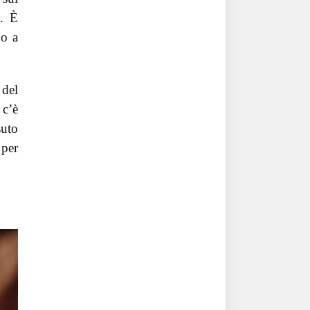
o. È
no a
 del
 c’è
suto
 per