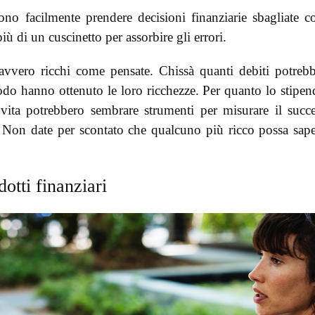
no facilmente prendere decisioni finanziarie sbagliate 
ù di un cuscinetto per assorbire gli errori.
davvero ricchi come pensate. Chissà quanti debiti potreb
do hanno ottenuto le loro ricchezze. Per quanto lo stipen
di vita potrebbero sembrare strumenti per misurare il succ
. Non date per scontato che qualcuno più ricco possa sap
otti finanziari