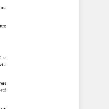
, ma
ttro
E se
vi a
vere
stri
 sui