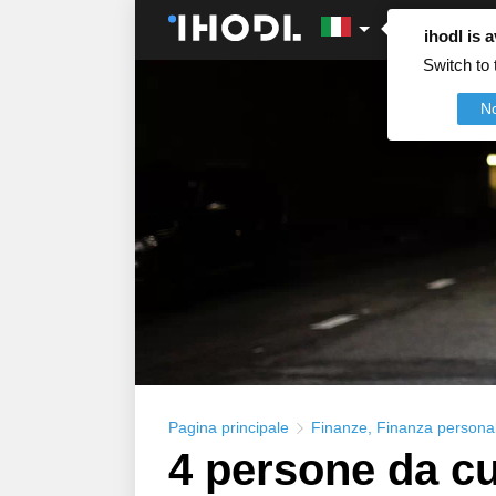
ihodl is a
Switch to 
N
Pagina principale
Finanze
,
Finanza persona
4 persone da c