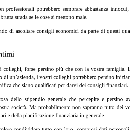
 non professionali potrebbero sembrare abbastanza innocui
brutta strada se le cose si mettono male.
do di ascoltare consigli economici da parte di questi qua
ntimi
 colleghi, forse persino più che con la vostra famiglia. 
o di un’azienda, i vostri colleghi potrebbero persino iniziar
ica che siano qualificati per darvi dei consigli finanziari.
osa dello stipendio generale che percepite e persino a
 vostra società. Ma probabilmente non sapranno tutto dei vo
iari e della pianificazione finanziaria in generale.
volere condividere tutto con loro, compresi dati personali