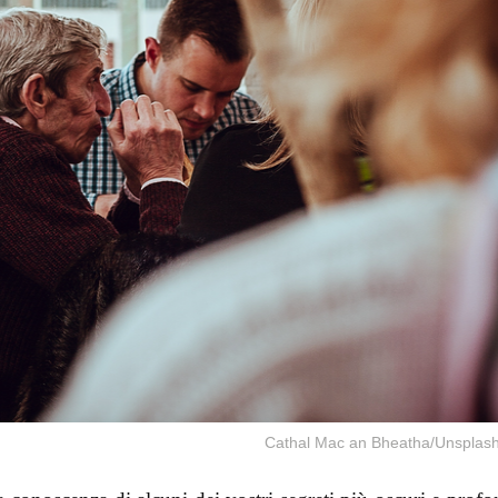
Cathal Mac an Bheatha/Unsplas