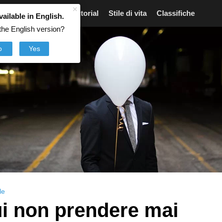
×
Articoli
Notizie
Tutorial
Stile di vita
Classifiche
vailable in English.
the English version?
o
Yes
le
ui non prendere mai