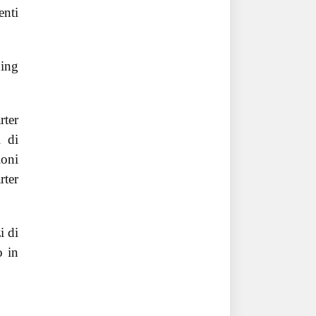
enti
ding
rter
i di
ioni
rter
i di
o in