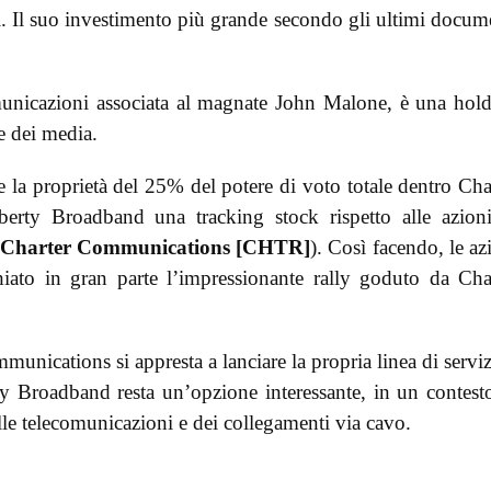
ri. Il suo investimento più grande secondo gli ultimi docum
municazioni associata al magnate John Malone, è una hol
re dei media.
e la proprietà del 25% del potere di voto totale dentro Cha
erty Broadband una tracking stock rispetto alle azion
Charter Communications [CHTR]
). Così facendo, le az
ato in gran parte l’impressionante rally goduto da Cha
nications si appresta a lanciare la propria linea di serviz
ty Broadband resta un’opzione interessante, in un contest
lle telecomunicazioni e dei collegamenti via cavo.