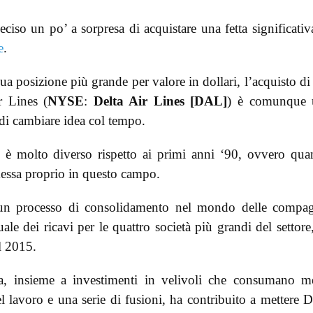
ciso un po’ a sorpresa di acquistare una fetta significativ
e
.
sua posizione più grande per valore in dollari, l’acquisto di
r Lines (
NYSE
:
Delta Air Lines [DAL]
) è comunque 
 di cambiare idea col tempo.
e è molto diverso rispetto ai primi anni ‘90, ovvero qu
essa proprio in questo campo.
un processo di consolidamento nel mondo delle compa
ale dei ricavi per le quattro società più grandi del settore
l 2015.
iva, insieme a investimenti in velivoli che consumano 
 lavoro e una serie di fusioni, ha contribuito a mettere D