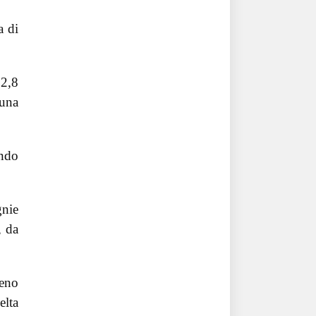
a di
 2,8
una
ando
gnie
, da
meno
elta