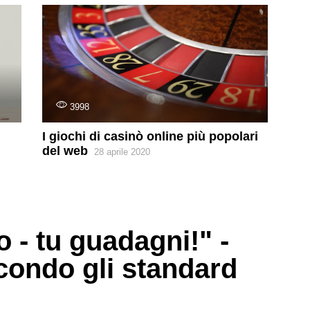
3998
I giochi di casinò online più popolari
del web
28 aprile 2020
- tu guadagni!" -
condo gli standard