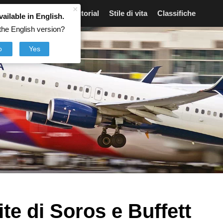
×
Articoli
Notizie
Tutorial
Stile di vita
Classifiche
vailable in English.
the English version?
o
Yes
ite di Soros e Buffett