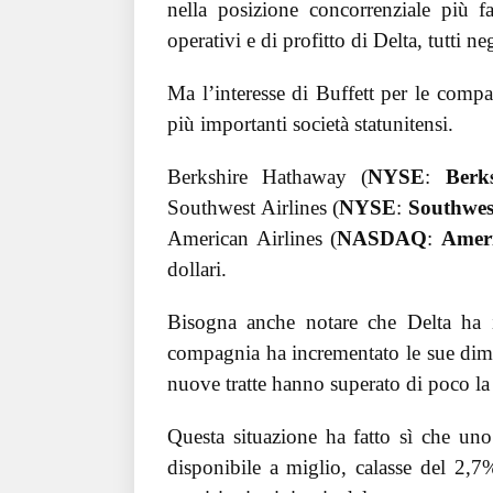
nella posizione concorrenziale più f
operativi e di profitto di Delta, tutti n
Ma l’interesse di Buffett per le compag
più importanti società statunitensi.
Berkshire Hathaway (
NYSE
:
Berk
Southwest Airlines (
NYSE
:
Southwes
American Airlines (
NASDAQ
:
Ameri
dollari.
Bisogna anche notare che Delta ha in
compagnia ha incrementato le sue dime
nuove tratte hanno superato di poco la c
Questa situazione ha fatto sì che uno 
disponibile a miglio, calasse del 2,7%