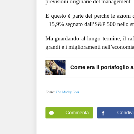
previsioni originarie del management.
E questo è parte del perché le azioni 
+15,9% segnato dall’S&P 500 nello st
Ma guardando al lungo termine, il ra
grandi e i miglioramenti nell’economia
Come era il portafoglio a
Fonte:
The Motley Fool
Commenta
Condivi