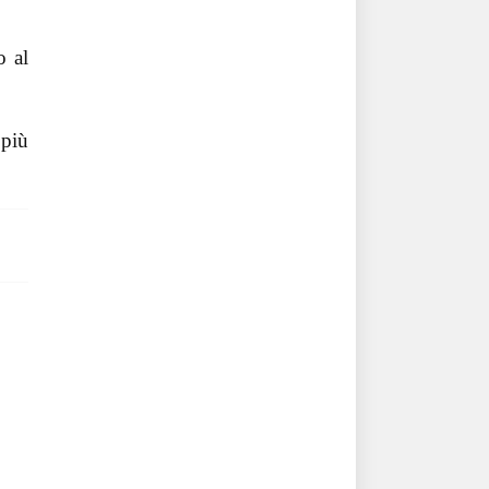
o al
 più