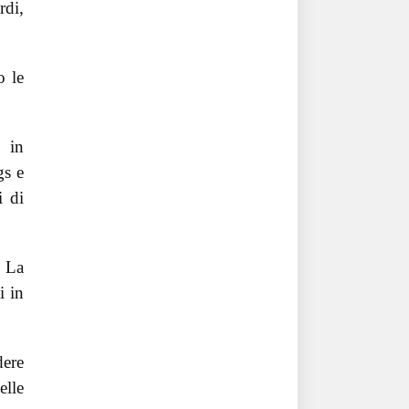
rdi,
o le
 in
gs e
i di
. La
i in
dere
elle