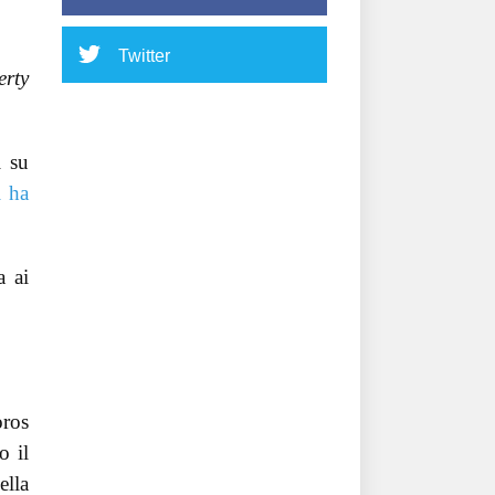
Twitter
rty
i su
i ha
a ai
oros
o il
ella