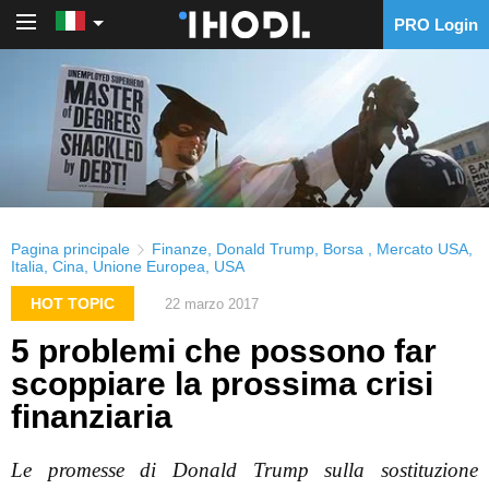
PRO Login
PRO Login
Pagina principale
Finanze
,
Donald Trump
,
Borsa
,
Mercato USA
,
Italia
,
Cina
,
Unione Europea
,
USA
HOT TOPIC
22 marzo 2017
5 problemi che possono far
scoppiare la prossima crisi
finanziaria
Le promesse di Donald Trump sulla sostituzione