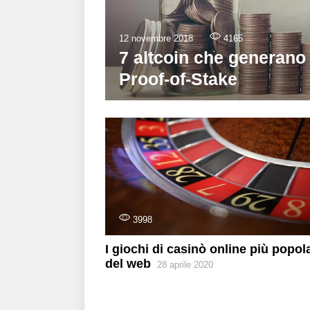
12 novembre 2018
4165
7 altcoin che generano 
Proof-of-Stake
3998
I giochi di casinò online più popola
del web
28 aprile 2020