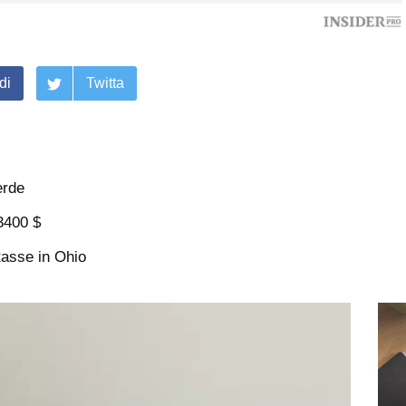
di
Twitta
erde
 3400 $
tasse in Ohio