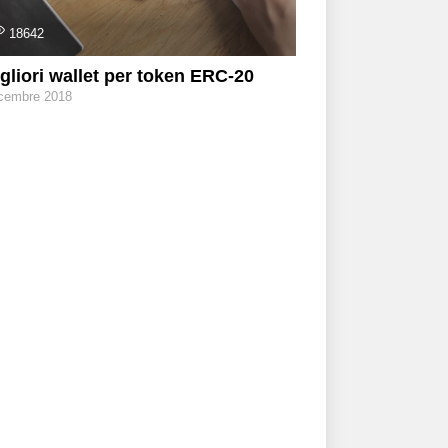
18642
igliori wallet per token ERC-20
icembre 2018