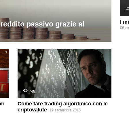
I m
reddito passivo grazie al
06 d
749
ri
Come fare trading algoritmico con le
criptovalute
19 settembre 2018