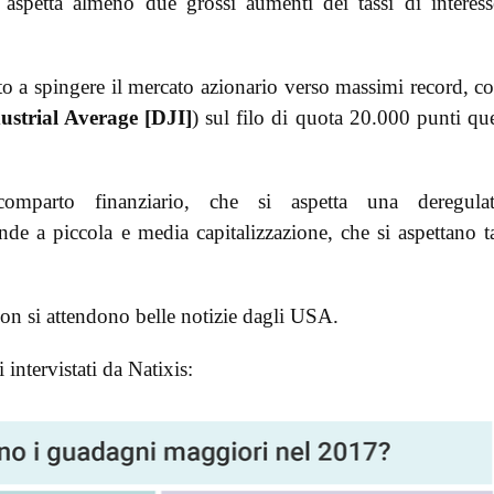
 aspetta almeno due grossi aumenti dei tassi di interess
ato a spingere il mercato azionario verso massimi record, co
strial Average [DJI]
) sul filo di quota 20.000 punti qu
comparto finanziario, che si aspetta una deregulat
de a piccola e media capitalizzazione, che si aspettano t
 non si attendono belle notizie dagli USA.
 intervistati da Natixis: