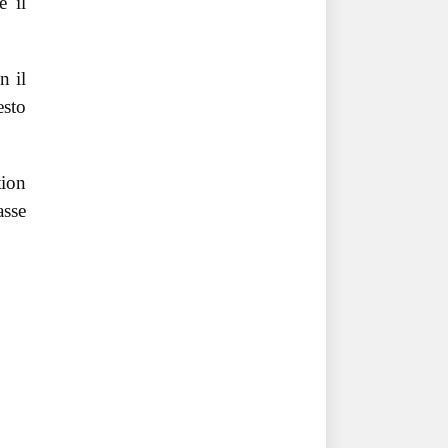
e il
n il
esto
ion
asse