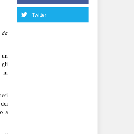
Twitter
i da
o un
 gli
, in
nesi
 dei
do a