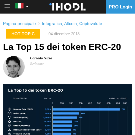
PRO Login
PRO Login
Pagina principale
Infografica
,
Altcoin
,
Criptovalute
HOT TOPIC
04 dicembre 2018
La Top 15 dei token ERC-20
Corrado Nizza
Redattore