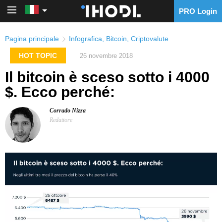
PRO Login
PRO Login
Pagina principale
Infografica
,
Bitcoin
,
Criptovalute
HOT TOPIC
26 novembre 2018
Il bitcoin è sceso sotto i 4000
$. Ecco perché:
Corrado Nizza
Redattore