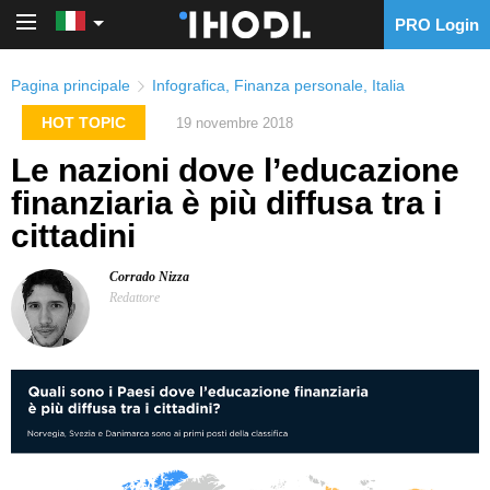
PRO Login
PRO Login
Pagina principale
Infografica
,
Finanza personale
,
Italia
HOT TOPIC
19 novembre 2018
Le nazioni dove l’educazione
finanziaria è più diffusa tra i
cittadini
Corrado Nizza
Redattore