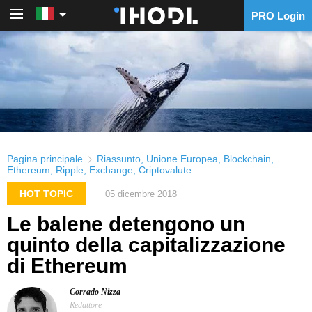
PRO Login
PRO Login
Pagina principale
Riassunto
,
Unione Europea
,
Blockchain
,
Ethereum
,
Ripple
,
Exchange
,
Criptovalute
HOT TOPIC
05 dicembre 2018
Le balene detengono un
quinto della capitalizzazione
di Ethereum
Corrado Nizza
Redattore