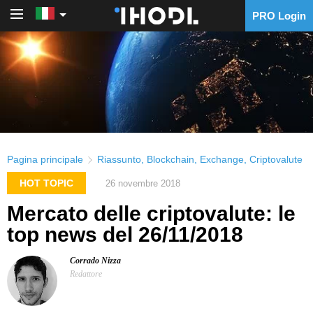
PRO Login
PRO Login
Pagina principale
Riassunto
,
Blockchain
,
Exchange
,
Criptovalute
HOT TOPIC
26 novembre 2018
Mercato delle criptovalute: le
top news del 26/11/2018
Corrado Nizza
Redattore