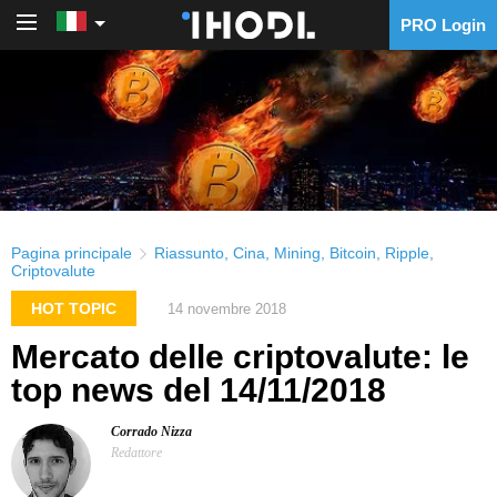
PRO Login
PRO Login
Pagina principale
Riassunto
,
Cina
,
Mining
,
Bitcoin
,
Ripple
,
Criptovalute
HOT TOPIC
14 novembre 2018
Mercato delle criptovalute: le
top news del 14/11/2018
Corrado Nizza
Redattore