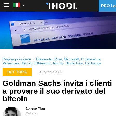
PRO Lo
PRO Login
Pagina principale
Riassunto
,
Cina
,
Microsoft
,
Criptovalute
,
Venezuela
,
Bitcoin
,
Ethereum
,
Altcoin
,
Blockchain
,
Exchange
HOT TOPIC
31 ottobre 2018
Goldman Sachs invita i clienti
a provare il suo derivato del
bitcoin
Corrado Nizza
Redattore