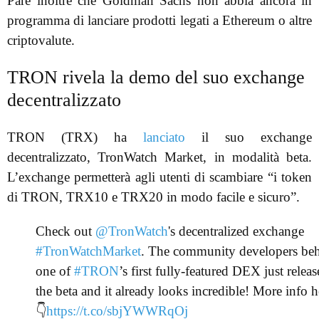
Pare inoltre che Goldman Sachs non abbia ancora in
programma di lanciare prodotti legati a Ethereum o altre
criptovalute.
TRON rivela la demo del suo exchange
decentralizzato
TRON (TRX) ha
lanciato
il suo exchange
decentralizzato, TronWatch Market, in modalità beta.
L’exchange permetterà agli utenti di scambiare “i token
di TRON, TRX10 e TRX20 in modo facile e sicuro”.
Check out
@TronWatch
's decentralized exchange
#TronWatchMarket
. The community developers be
one of
#TRON
’s first fully-featured DEX just relea
the beta and it already looks incredible! More info h
👇
https://t.co/sbjYWWRqOj