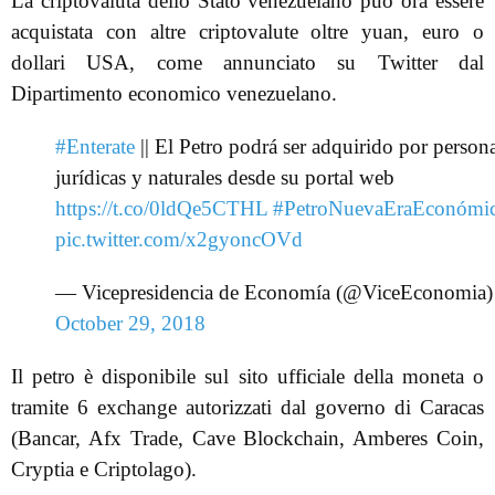
La criptovaluta dello Stato venezuelano può ora essere
acquistata con altre criptovalute oltre yuan, euro o
dollari USA, come annunciato su Twitter dal
Dipartimento economico venezuelano.
#Enterate
|| El Petro podrá ser adquirido por person
jurídicas y naturales desde su portal web
https://t.co/0ldQe5CTHL
#PetroNuevaEraEconómi
pic.twitter.com/x2gyoncOVd
— Vicepresidencia de Economía (@ViceEconomia)
October 29, 2018
Il petro è disponibile sul sito ufficiale della moneta o
tramite 6 exchange autorizzati dal governo di Caracas
(Bancar, Afx Trade, Cave Blockchain, Amberes Coin,
Cryptia e Criptolago).