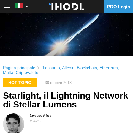
PRO Login
PRO Login
Pagina principale
Riassunto
,
Altcoin
,
Blockchain
,
Ethereum
,
Malta
,
Criptovalute
HOT TOPIC
30 ottobre 2018
Starlight, il Lightning Network
di Stellar Lumens
Corrado Nizza
Redattore