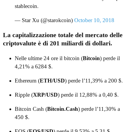
stablecoin.
— Star Xu (@starokcoin)
October 10, 2018
La capitalizzazione totale del mercato delle
criptovalute è di 201 miliardi di dollari.
Nelle ultime 24 ore il bitcoin (
Bitcoin
) perde il
4,21% a 6284 $.
Ethereum (
ETH/USD
) perde l’11,39% a 200 $.
Ripple (
XRP/USD
) perde il 12,88% a 0,40 $.
Bitcoin Cash (
Bitcoin.Cash
) perde l’11,30% a
450 $.
EOS (
EOS/USD
) perde il 9,53% a 5,31 $.