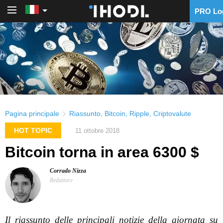
PRO Lo
PRO Login
Pagina principale
Riassunto
,
Bitcoin
,
Ripple
,
Criptovalute
HOT TOPIC
11 ottobre 2018
Bitcoin torna in area 6300 $
Corrado Nizza
Redattore
Il riassunto delle principali notizie della giornata su