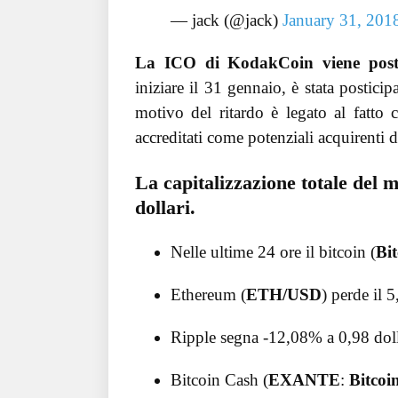
— jack (@jack)
January 31, 201
La ICO di KodakCoin viene posti
iniziare il 31 gennaio, è stata postici
motivo del ritardo è legato al fatto c
accreditati come potenziali acquirenti d
La capitalizzazione totale del m
dollari.
Nelle ultime 24 ore il bitcoin (
Bit
Ethereum (
ETH/USD
) perde il 
Ripple segna -12,08% a 0,98 doll
Bitcoin Cash (
EXANTE
:
Bitcoi