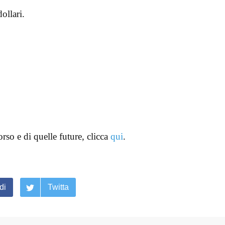
ollari.
so e di quelle future, clicca
qui
.
di
Twitta