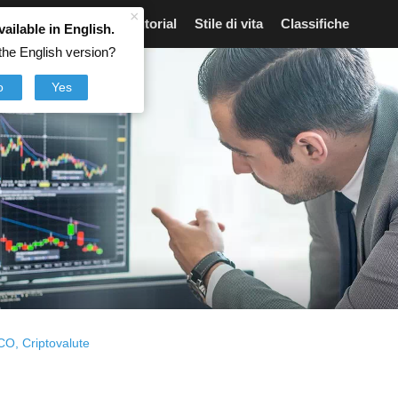
×
Articoli
Notizie
Tutorial
Stile di vita
Classifiche
vailable in English.
the English version?
o
Yes
ICO
,
Criptovalute