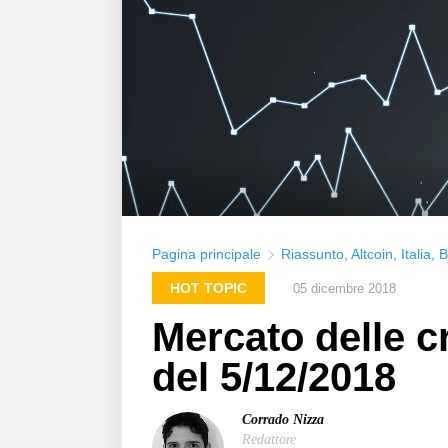
Pagina principale
Riassunto
,
Altcoin
,
Italia
,
B
HOT TOPIC
05 dicembre 2018
Mercato delle c
del 5/12/2018
Corrado Nizza
Redattore