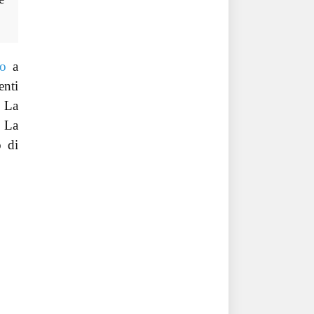
to
a
enti
. La
. La
o di