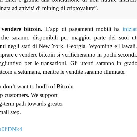
inata ad attività di mining di criptovalute”.
 vendere
bitcoin.
L’app di pagamenti mobili ha
inizia
 che saranno disponibili per maggior parte dei suoi ut
identi negli stati di New York, Georgia, Wyoming e Hawaii
mprare e vendere bitcoin si verificheranno in pochi secondi
ggiuntivo per le transazioni. Gli utenti saranno in grad
coin a settimana, mentre le vendite saranno illimitate.
ou don’t want to hodl) of Bitcoin
pp customers. We support
ng-term path towards greater
mall step.
z3u0liDNk4