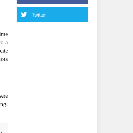
Twitter
rime
to a
cite
uota
sere
ing.
e