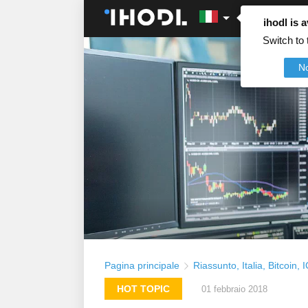
ihodl is a
Switch to 
N
Pagina principale
Riassunto
,
Italia
,
Bitcoin
,
HOT TOPIC
01 febbraio 2018