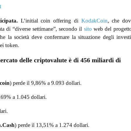
8
cipata.
L’initial coin offering di
KodakCoin
, che dov
pata di “diverse settimane”, secondo il
sito
web del progetto
he la società deve confermare la situazione degli investi
ei token.
ercato delle criptovalute è di 456 miliardi di
coin
) perde il 9,86% a 9.093 dollari.
5,69% a 1.045 dollari.
ari.
n.Cash
) perde il 13,51% a 1.274 dollari.