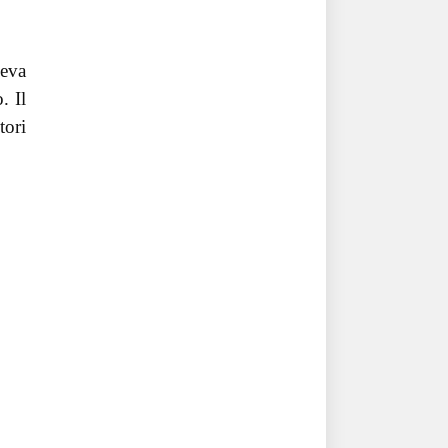
eva
. Il
tori