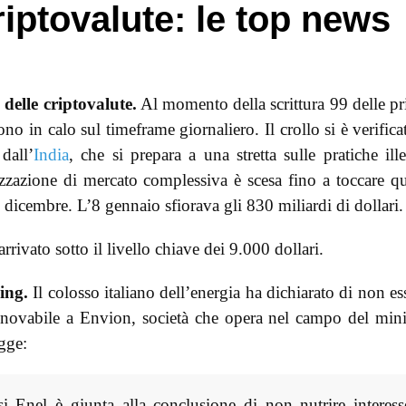
riptovalute: le top news
 delle criptovalute.
Al momento della scrittura 99 delle p
no in calo sul timeframe giornaliero. Il crollo si è verifica
dall’
India
, che si prepara a una stretta sulle pratiche ille
lizzazione di mercato complessiva è scesa fino a toccare q
2 dicembre. L’8 gennaio sfiorava gli 830 miliardi di dollari.
rrivato sotto il livello chiave dei 9.000 dollari.
ing.
Il colosso italiano dell’energia ha dichiarato di non es
rinnovabile a Envion, società che opera nel campo del min
gge:
i Enel è giunta alla conclusione di non nutrire interess