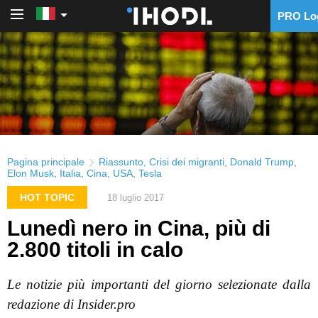
PRO Lo
PRO Login
Pagina principale
Riassunto
,
Crisi dei migranti
,
Donald Trump
,
Elon Musk
,
Italia
,
Cina
,
USA
,
Tesla
HOT TOPIC
18 luglio 2017
Lunedì nero in Cina, più di
2.800 titoli in calo
Le notizie più importanti del giorno selezionate dalla
redazione di Insider.pro