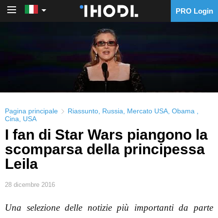
PRO Login
PRO Login
Pagina principale
Riassunto
,
Russia
,
Mercato USA
,
Obama
,
Cina
,
USA
I fan di Star Wars piangono la
scomparsa della principessa
Leila
28 dicembre 2016
Una selezione delle notizie più importanti da parte