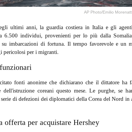
AP Photo/Emilio Morenatt
li ultimi anni, la guardia costiera in Italia e gli agent
ca 6.500 individui, provenienti per lo più dalla Somali
a su imbarcazioni di fortuna. Il tempo favorevole e un 
 pericolosi per i migranti.
funzionari
tato fonti anonime che dichiarano che il dittatore ha f
ra e dell'istruzione coreani questo mese. Le purghe, se h
rie di defezioni dei diplomatici della Corea del Nord in a
 offerta per acquistare Hershey