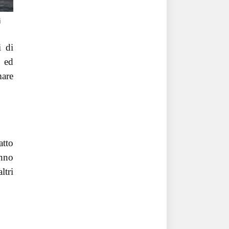
i
i di
a ed
mare
atto
anno
ltri