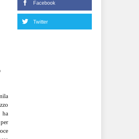
Facebook
Twitter
o
mila
azzo
s ha
 per
roce