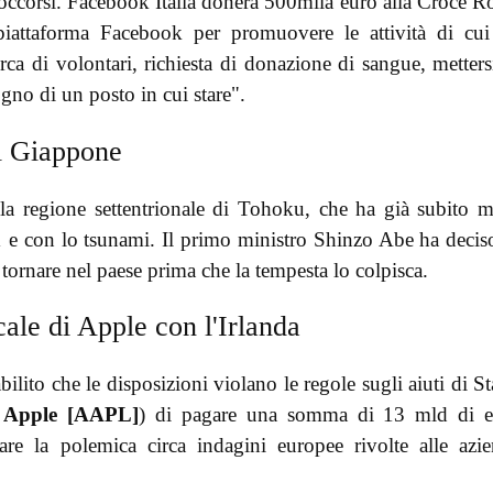
occorsi. Facebook Italia donerà 500mila euro alla Croce R
 piattaforma Facebook per promuovere le attività di cui
rca di volontari, richiesta di donazione di sangue, metters
gno di un posto in cui stare".
il Giappone
 regione settentrionale di Tohoku, che ha già subito m
 e con lo tsunami. Il primo ministro Shinzo Abe ha decis
tornare nel paese prima che la tempesta lo colpisca.
cale di Apple con l'Irlanda
tabilito che le disposizioni violano le regole sugli aiuti di St
:
Apple [AAPL]
) di pagare una somma di 13 mld di e
bare la polemica circa indagini europee rivolte alle azi