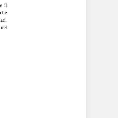
e il
 che
ari.
 nel