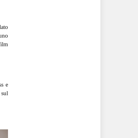
lato
 uno
film
ss e
 sul