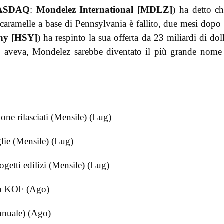
ASDAQ
:
Mondelez International [MDLZ]
) ha detto ch
i caramelle a base di Pennsylvania è fallito, due mesi dopo
ny [HSY]
) ha respinto la sua offerta da 23 miliardi di doll
e aveva, Mondelez sarebbe diventato il più grande nome
ne rilasciati (Mensile) (Lug)
lie (Mensile) (Lug)
etti edilizi (Mensile) (Lug)
vo KOF (Ago)
nuale) (Ago)