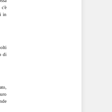
ossa
 c'è
i in
olti
o di
ato,
uro
ende