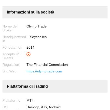
Informazioni sulla società
Nome del
Olymp Trade
Broker
Headquartered
Seychelles
in
Fondata nel
2014
Accepts US
Clients
Regulation
The Financial Commission
Sito Web
https://olymptrade.com
Piattaforma di Trading
Piattaforme
MT4
OS
Desktop, iOS, Android