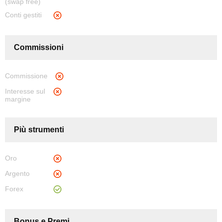
(swap free)
Conti gestiti
Commissioni
Commissione
Interesse sul
margine
Più strumenti
Oro
Argento
Forex
Bonus e Premi