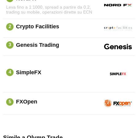
Leva fino a 1:1000, spread a partire da 0,2,
trading su mobile, operazioni dirette su ECN
Crypto Facilities
2
Genesis Trading
3
SimpleFX
4
FXOpen
5
Simile a Olymp Trade