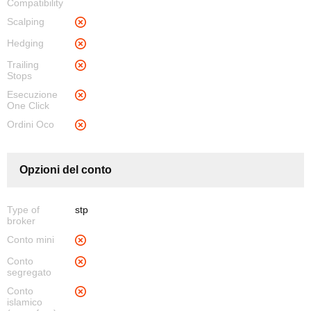
Compatibility
Scalping
Hedging
Trailing
Stops
Esecuzione
One Click
Ordini Oco
Opzioni del conto
Type of
stp
broker
Conto mini
Conto
segregato
Conto
islamico