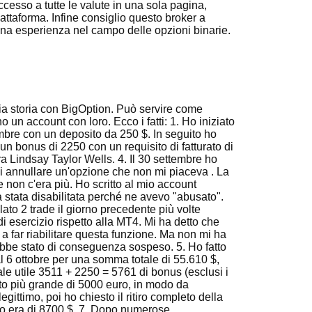
ccesso a tutte le valute in una sola pagina,
iattaforma. Infine consiglio questo broker a
na esperienza nel campo delle opzioni binarie.
ia storia con BigOption. Può servire come
 un account con loro. Ecco i fatti: 1. Ho iniziato
tembre con un deposito da 250 $. In seguito ho
un bonus di 2250 con un requisito di fatturato di
a Lindsay Taylor Wells. 4. Il 30 settembre ho
di annullare un'opzione che non mi piaceva . La
 non c'era più. Ho scritto al mio account
 stata disabilitata perché ne avevo "abusato".
to 2 trade il giorno precedente più volte
i esercizio rispetto alla MT4. Mi ha detto che
a far riabilitare questa funzione. Ma non mi ha
ebbe stato di conseguenza sospeso. 5. Ho fatto
l 6 ottobre per una somma totale di 55.610 $,
le utile 3511 + 2250 = 5761 di bonus (esclusi i
nto più grande di 5000 euro, in modo da
ittimo, poi ho chiesto il ritiro completo della
to era di 8700 $. 7. Dopo numerose