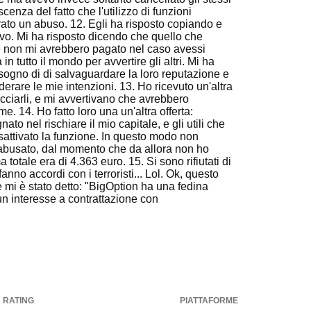
cenza del fatto che l'utilizzo di funzioni
erato un abuso. 12. Egli ha risposto copiando e
ovo. Mi ha risposto dicendo che quello che
e non mi avrebbero pagato nel caso avessi
in tutto il mondo per avvertire gli altri. Mi ha
ogno di di salvaguardare la loro reputazione e
erare le mie intenzioni. 13. Ho ricevuto un'altra
cciarli, e mi avvertivano che avrebbero
me. 14. Ho fatto loro una un'altra offerta:
o nel rischiare il mio capitale, e gli utili che
sattivato la funzione. In questo modo non
abusato, dal momento che da allora non ho
totale era di 4.363 euro. 15. Si sono rifiutati di
no accordi con i terroristi... Lol. Ok, questo
 mi è stato detto: "BigOption ha una fedina
n interesse a contrattazione con
RATING
PIATTAFORME