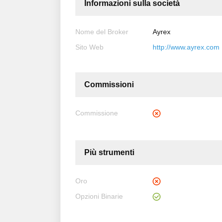
Informazioni sulla società
Nome del Broker
Ayrex
Sito Web
http://www.ayrex.com
Commissioni
Commissione
Più strumenti
Oro
Opzioni Binarie