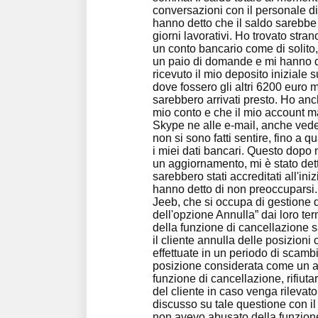
conversazioni con il personale d
hanno detto che il saldo sarebbe s
giorni lavorativi. Ho trovato str
un conto bancario come di solito, 
un paio di domande e mi hanno de
ricevuto il mio deposito iniziale 
dove fossero gli altri 6200 euro 
sarebbero arrivati presto. Ho an
mio conto e che il mio account m
Skype ne alle e-mail, anche vedev
non si sono fatti sentire, fino a 
i miei dati bancari. Questo dopo
un aggiornamento, mi è stato detto
sarebbero stati accreditati all'in
hanno detto di non preoccuparsi. 
Jeeb, che si occupa di gestione d
dell'opzione Annulla” dai loro ter
della funzione di cancellazione
il cliente annulla delle posizion
effettuate in un periodo di scambio
posizione considerata come un ab
funzione di cancellazione, rifiutar
del cliente in caso venga rilevat
discusso su tale questione con i
non avevo abusato della funzione