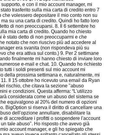
i supporto, e con il mio account manager, mi
tato trasferito sulla mia carta di credito entro 7
ano che volessero depositare il mio conto non su
ma su una carta di credito. Quindi ho fatto loro
tto di non preoccuparsi. 8. Il 6 settembre ho
sulla mia carta di credito. Quando ho chiesto
mi è stato detto di non preoccuparmi e che
che notato che non riuscivo più ad accedere al
anager era svanita (non rispondeva più su
o che era attiva sul conto.) 9. Per 2 settimane
quando finalmente mi hanno chiesto di inviare loro
 numerose e-mail e chat. 10. Quando ho richiesto
 tutti i soldi presenti sul mio account mi
izio della prossima settimana e, naturalmente, mi
11. Il 15 ottobre ho ricevuto una email da Ryan
el rischio, che citava la sezione "abuso
mini e condizioni. Questa afferma: “L'utilizzo
 sarà considerata come un abuso del sistema se
i che equivalgono al 20% del numero di opzioni
. BigOption si riserva il diritto di cancellare una
uso dell'opzione annullare, disabilitare la
e di accreditare i profitti o sospendere l'account
o un tale abuso". Ho risposto che avevo già
l mio account manager, e gli ho spiegato che
 ma avevo invece soltanto cancellato gli stessi