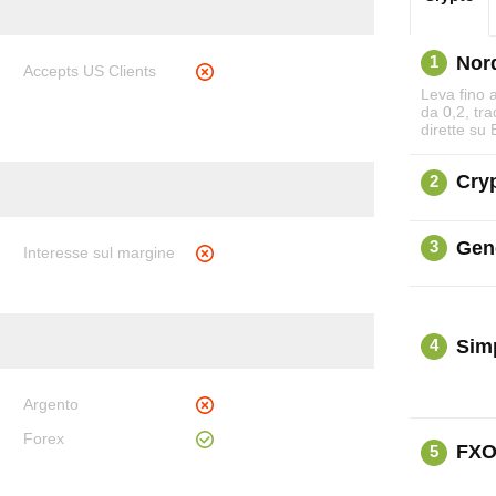
Nor
1
Accepts US Clients
Leva fino 
da 0,2, tr
dirette su
Cryp
2
Gen
3
Interesse sul margine
Sim
4
Argento
Forex
FXO
5