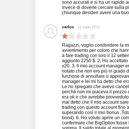
sono accurati e si ha un rapido a
invece di doverle cercare sulla p
chiunque desideri avere una buo
carlos
15 luglio 2015
Ragazzi, voglio condividere la m
avvertimento per coloro che hanno
a fare trading con loro il 12 set
aggiunto 2250 $. 2. Ho accettato 
x20. 3. Il mio account manager er
notato che non ero più in grado 
funzione di annullare o approvare
manager e lei mi ha detto che era
Le ho spiegato che avevo cancella
perché non mi piaceva il prezzo d
era ok e che avrebbe provveduto 
mai detto che il mio account sar
trading con questo account fino a
superando così il mio bonus .Tota
bond). 6. Ho voluto aprire un co
confermare che BigOption fosse leg
somma. Il saldo totale al momen