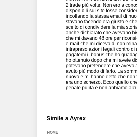
2 trade più volte. Non ero a conos
disponibili sul sito fosse consid
incollando la stessa email di nu
stavano facendo era giusto e ch
scelto di condividere la mia storia 
anche dichiarato che avevano bis
che mi davano 48 ore per riconsid
e-mail che mi diceva di non mina
intrapreso azioni legali contro di 
pagatemi il bonus che ho guadagnat
ho ottenuto dopo che mi avete di
potevano pretendere che avevo 
avuto più modo di farlo. La somma 
nuovo e mi hanno detto che non fan
era uno scherzo. Ecco quello che
penale pulita e non abbiamo alcu
Simile a Ayrex
NOME