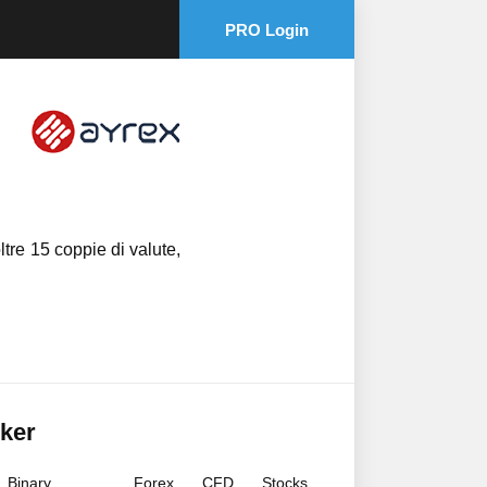
PRO Login
ltre 15 coppie di valute,
ker
Binary
Forex
CFD
Stocks