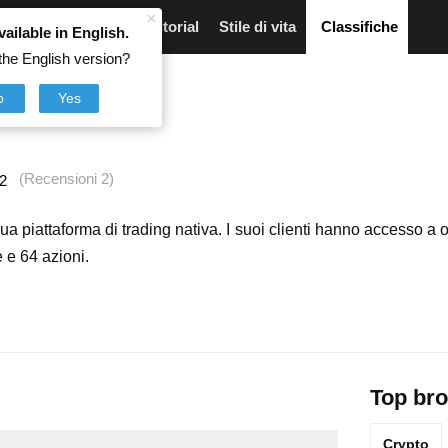
×
Articoli
Notizie
Tutorial
Stile di vita
Classifiche
vailable in English.
the English version?
o
Yes
(Recensioni 2)
2
 sua piattaforma di trading nativa. I suoi clienti hanno accesso a o
e e 64 azioni.
Top bro
Crypto