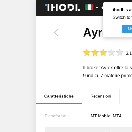
ihodl is a
Switch to 
Ayrex
N
3,1
Il broker Ayrex offre la
9 indici, 7 materie prim
Caratteristiche
Recensioni
Piattaforme
MT Mobile, MT4