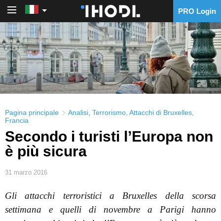
PRO Login
PRO Login
Pagina principale
Analisi
,
Terrorismo
,
Attacchi di Bruxelles
,
Francia
Secondo i turisti l’Europa non
è più sicura
31 marzo 2016
Gli attacchi terroristici a Bruxelles della scorsa
settimana e quelli di novembre a Parigi hanno