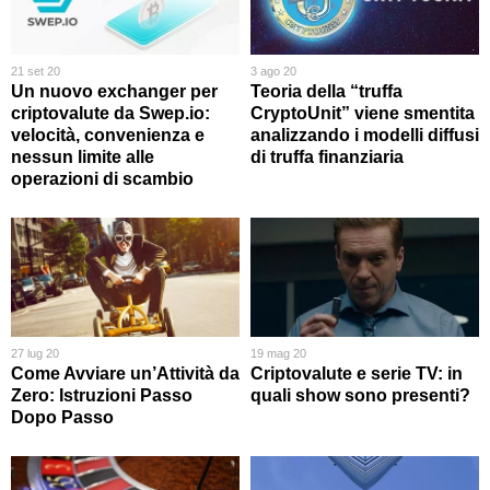
21 set 20
3 ago 20
Un nuovo exchanger per
Teoria della “truffa
criptovalute da Swep.io:
CryptoUnit” viene smentita
velocità, convenienza e
analizzando i modelli diffusi
nessun limite alle
di truffa finanziaria
operazioni di scambio
27 lug 20
19 mag 20
Come Avviare un’Attività da
Criptovalute e serie TV: in
Zero: Istruzioni Passo
quali show sono presenti?
Dopo Passo