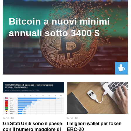
Bitcoin a nuovi minimi
annuali sotto 3400 $
6 dic 18
6 dic 18
Gli Stati Uniti sono il paese
I migliori wallet per token
con il numero maggiore di
ERC-20