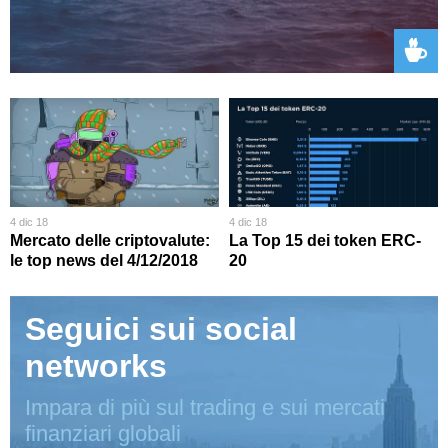
4 dic 18
4 dic 18
Mercato delle criptovalute:
La Top 15 dei token ERC-
le top news del 4/12/2018
20
Seguici sui social
networks
Impara di più sul trading e sui mercati
finanziari globali